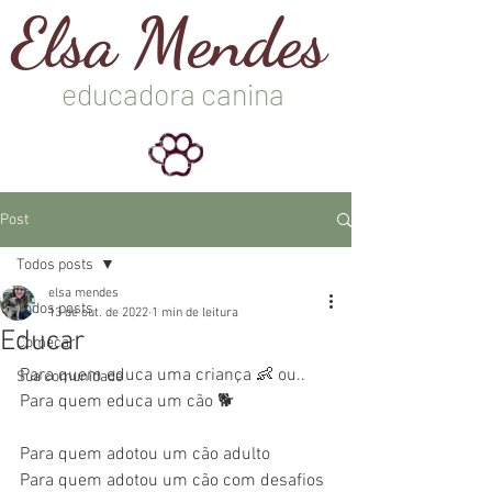
Elsa Mendes
educadora canina
Post
Todos posts
elsa mendes
Todos posts
13 de out. de 2022
1 min de leitura
Educar
Começar
Para quem educa uma criança 👶 ou..
Sua comunidade
Para quem educa um cão 🐕
Para quem adotou um cão adulto
Para quem adotou um cão com desafios