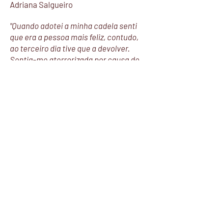
Adriana Salgueiro
"Quando adotei a minha cadela senti
que era a pessoa mais feliz, contudo,
ao terceiro dia tive que a devolver.
Sentia-me aterrorizada por causa de
sua agressividade. O meu coração
ficou partido, até que conheci a Elsa.
Ela deu-me autoconfiança e explicou-
me como gerir todos os "problemas".
Segui as suas regras e conselhos,
descobri a educação positiva e trouxe
a paz para casa.
Aprendi com a Elsa a importância em
perceber as necessidades dos cães e
hoje na minha casa só há beijos, amor
e harmonia!
Por causa dela, a minha cadela e eu
somos uma verdadeira equipa!"
Christina Martinoli