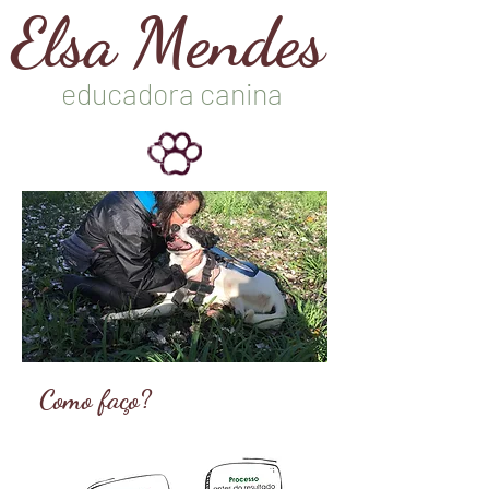
Elsa Mendes
educadora canina
Como faço?