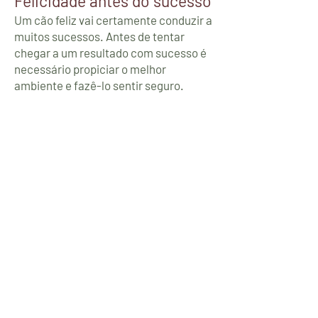
Felicidade antes do sucesso
Um cão feliz vai certamente conduzir a
muitos sucessos. Antes de tentar
chegar a um resultado com sucesso é
necessário propiciar o melhor
ambiente e fazê-lo sentir seguro.
Treinar deve ser divertido...ria-se com
o seu cão. Não interessa quanto tempo
ele vai demorar a aprender algo, o que
interessa é a vossa relação.
Considere o momento do treino como
uma brincadeira. Procure conhecer a
personalidade do seu cão e sejam
felizes!
Anterior
Seguinte