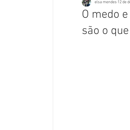
elsa mendes
12 de d
O medo e
são o qu