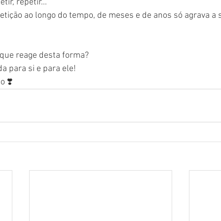
tir, repetir...
tição ao longo do tempo, de meses e de anos só agrava a s
que reage desta forma?
a para si e para ele!
o ❣️