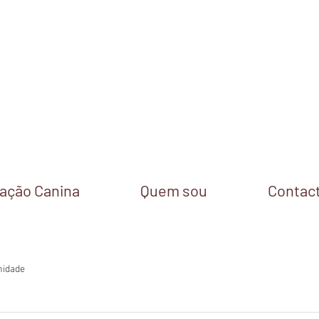
cação Canina
Quem sou
Contac
nidade