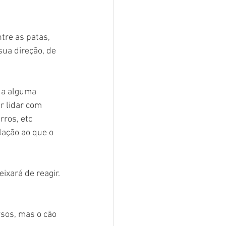
re as patas, 
sua direção, de 
 a alguma 
r lidar com 
rros, etc
ação ao que o 
ixará de reagir. 
sos, mas o cão 