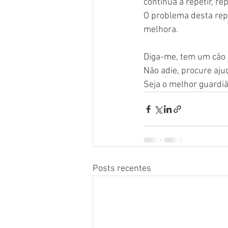
continua a repetir, repe
O problema desta repe
melhora.
Diga-me, tem um cão 
Não adie, procure ajud
Seja o melhor guardiã
Posts recentes