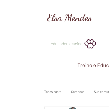
Elsa Mendes
educadora canina
Treino e Edu
Todos posts
Começar
Sua comu